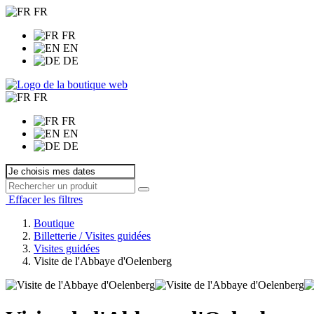
FR
FR
EN
DE
FR
FR
EN
DE
Effacer les filtres
Boutique
Billetterie / Visites guidées
Visites guidées
Visite de l'Abbaye d'Oelenberg