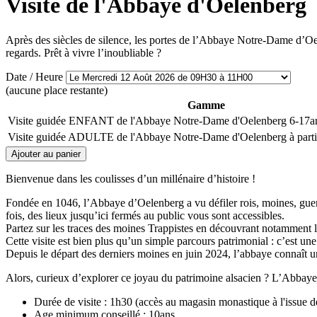
Visite de l'Abbaye d'Oelenberg
Après des siècles de silence, les portes de l’Abbaye Notre-Dame d’Oel
regards. Prêt à vivre l’inoubliable ?
Date / Heure
(aucune place restante)
Gamme
Visite guidée ENFANT de l'Abbaye Notre-Dame d'Oelenberg 6-17
Visite guidée ADULTE de l'Abbaye Notre-Dame d'Oelenberg à parti
Bienvenue dans les coulisses d’un millénaire d’histoire !
Fondée en 1046, l’Abbaye d’Oelenberg a vu défiler rois, moines, guerre
fois, des lieux jusqu’ici fermés au public vous sont accessibles.
Partez sur les traces des moines Trappistes en découvrant notamment l’
Cette visite est bien plus qu’un simple parcours patrimonial : c’est une
Depuis le départ des derniers moines en juin 2024, l’abbaye connaît u
Alors, curieux d’explorer ce joyau du patrimoine alsacien ? L’Abba
Durée de visite : 1h30 (accès au magasin monastique à l'issue de
Age minimum conseillé : 10ans